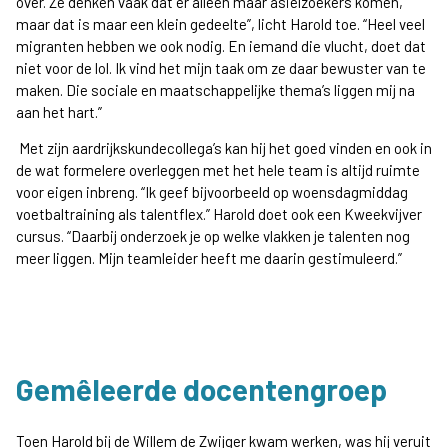
over. Ze denken vaak dat er alleen maar asielzoekers komen,
maar dat is maar een klein gedeelte”, licht Harold toe. “Heel veel
migranten hebben we ook nodig. En iemand die vlucht, doet dat
niet voor de lol. Ik vind het mijn taak om ze daar bewuster van te
maken. Die sociale en maatschappelijke thema’s liggen mij na
aan het hart.”
Met zijn aardrijkskundecollega’s kan hij het goed vinden en ook in
de wat formelere overleggen met het hele team is altijd ruimte
voor eigen inbreng. “Ik geef bijvoorbeeld op woensdagmiddag
voetbaltraining als talentflex.” Harold doet ook een Kweekvijver
cursus. “Daarbij onderzoek je op welke vlakken je talenten nog
meer liggen. Mijn teamleider heeft me daarin gestimuleerd.”
Gemêleerde docentengroep
Toen Harold bij de Willem de Zwijger kwam werken, was hij veruit