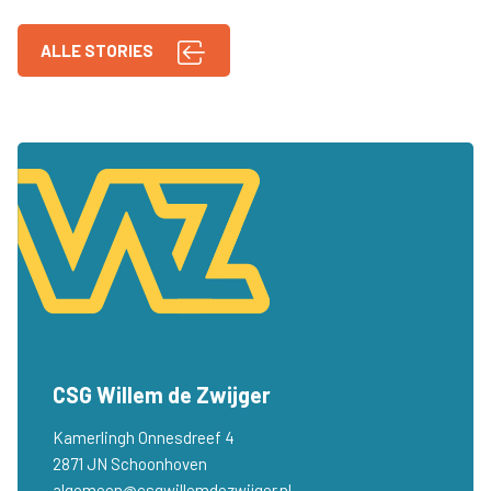
ALLE STORIES
CSG Willem de Zwijger
Kamerlingh Onnesdreef 4
2871 JN Schoonhoven
algemeen@csgwillemdezwijger.nl